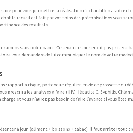
aire pour vous permettre la réalisation d’échantillon à votre domic
t le recueil est fait par vos soins des préconisations vous seront
pertinence des résultats.
es examens sans ordonnance. Ces examens ne seront pas pris en char
atoire vous demandera de lui communiquer le nom de votre médeci
s
ons : rapport à risque, partenaire régulier, envie de grossesse ou 
 vous prescrira les analyses à faire (HIV, Hépatite C, Syphilis, Chla
charge et vous n’aurez pas besoin de faire l’avance si vous êtes m
ésenter à jeun (aliment + boissons + tabac). Il faut arrêter tout t