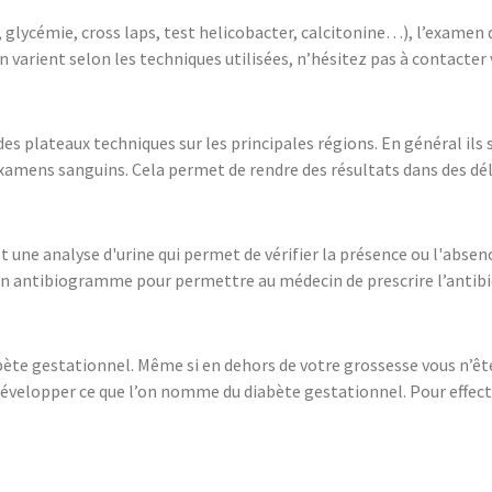
glycémie, cross laps, test helicobacter, calcitonine…), l’examen doi
 varient selon les techniques utilisées, n’hésitez pas à contacter
s plateaux techniques sur les principales régions. En général ils 
examens sanguins. Cela permet de rendre des résultats dans des délai
une analyse d'urine qui permet de vérifier la présence ou l'absence
 un antibiogramme pour permettre au médecin de prescrire l’antibiot
bète gestationnel. Même si en dehors de votre grossesse vous n’ête
évelopper ce que l’on nomme du diabète gestationnel. Pour effect