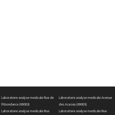
Laboratoire analyse medicale Rue de
Laboratoire analyse medicale Avenue
l'Abondance (69003)
des Acacias (69003)
Laboratoire analyse medicale Rue
Laboratoire analyse medicale Rue