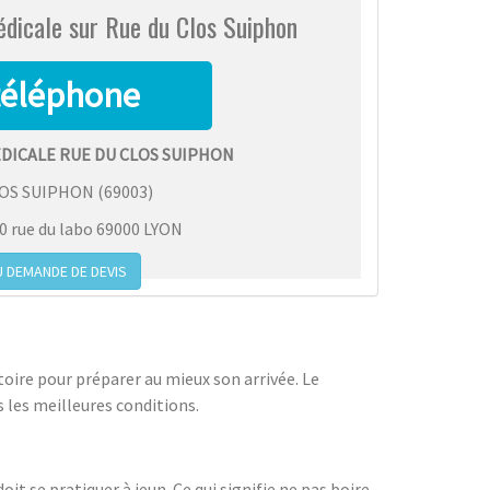
édicale sur Rue du Clos Suiphon
DICALE RUE DU CLOS SUIPHON
LOS SUIPHON
(
69003
)
 rue du labo 69000 LYON
 DEMANDE DE DEVIS
oire pour préparer au mieux son arrivée. Le
 les meilleures conditions.
t se pratiquer à jeun. Ce qui signifie ne pas boire