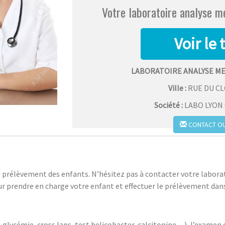
Votre laboratoire analyse m
LABORATOIRE ANALYSE ME
Ville :
RUE DU C
Société :
LABO LYON 0
CONTACT OU
 prélèvement des enfants. N’hésitez pas à contacter votre laborat
r prendre en charge votre enfant et effectuer le prélèvement dans
glycémie, cross laps, test helicobacter, calcitonine…), l’examen doi