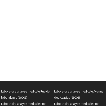
Laboratoire analyse medicale Rue de
Laboratoire analyse medicale Avenue
l'Abondance (69003)
des Acacias (69003)
Laboratoire analyse medicale Rue
Laboratoire analyse medicale Rue