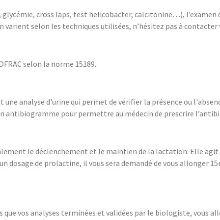
glycémie, cross laps, test helicobacter, calcitonine…), l’examen doi
 varient selon les techniques utilisées, n’hésitez pas à contacter
COFRAC selon la norme 15189.
une analyse d'urine qui permet de vérifier la présence ou l'absence
 un antibiogramme pour permettre au médecin de prescrire l’antibiot
lement le déclenchement et le maintien de la lactation. Elle agi
n dosage de prolactine, il vous sera demandé de vous allonger 1
s que vos analyses terminées et validées par le biologiste, vous al