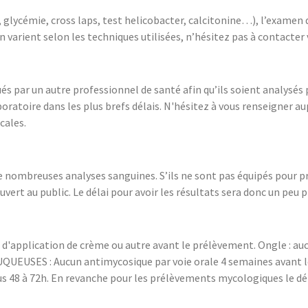
glycémie, cross laps, test helicobacter, calcitonine…), l’examen doi
 varient selon les techniques utilisées, n’hésitez pas à contacter
és par un autre professionnel de santé afin qu’ils soient analysés
oratoire dans les plus brefs délais. N'hésitez à vous renseigner au
cales.
e nombreuses analyses sanguines. S’ils ne sont pas équipés pour pr
vert au public. Le délai pour avoir les résultats sera donc un peu
pas d'application de crème ou autre avant le prélèvement. Ongle : a
USES : Aucun antimycosique par voie orale 4 semaines avant le p
us 48 à 72h. En revanche pour les prélèvements mycologiques le d