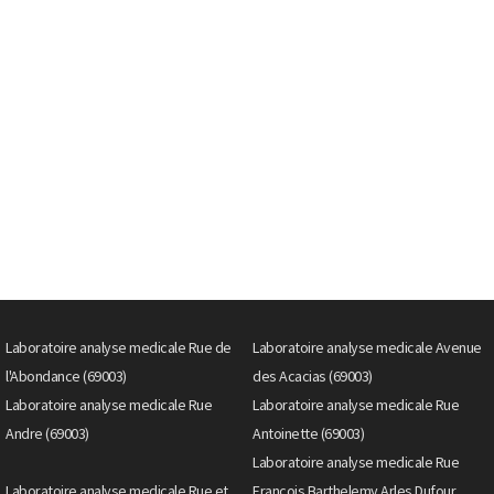
Laboratoire analyse medicale Rue de
Laboratoire analyse medicale Avenue
l'Abondance (69003)
des Acacias (69003)
Laboratoire analyse medicale Rue
Laboratoire analyse medicale Rue
Andre (69003)
Antoinette (69003)
Laboratoire analyse medicale Rue
Laboratoire analyse medicale Rue et
Francois Barthelemy Arles Dufour