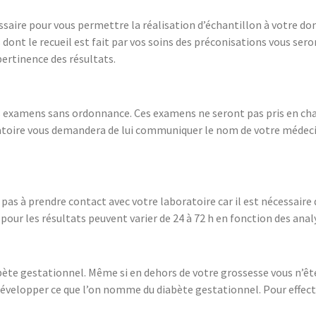
aire pour vous permettre la réalisation d’échantillon à votre domic
t le recueil est fait par vos soins des préconisations vous seront
pertinence des résultats.
es examens sans ordonnance. Ces examens ne seront pas pris en char
atoire vous demandera de lui communiquer le nom de votre médeci
pas à prendre contact avec votre laboratoire car il est nécessair
s pour les résultats peuvent varier de 24 à 72 h en fonction des an
bète gestationnel. Même si en dehors de votre grossesse vous n’ête
évelopper ce que l’on nomme du diabète gestationnel. Pour effect