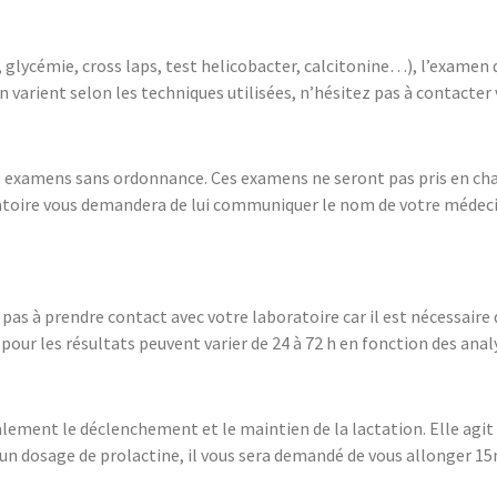
glycémie, cross laps, test helicobacter, calcitonine…), l’examen doi
 varient selon les techniques utilisées, n’hésitez pas à contacter
es examens sans ordonnance. Ces examens ne seront pas pris en char
atoire vous demandera de lui communiquer le nom de votre médeci
pas à prendre contact avec votre laboratoire car il est nécessair
s pour les résultats peuvent varier de 24 à 72 h en fonction des an
lement le déclenchement et le maintien de la lactation. Elle agi
n dosage de prolactine, il vous sera demandé de vous allonger 1