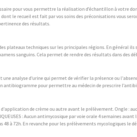
aire pour vous permettre la réalisation d’échantillon à votre domic
t le recueil est fait par vos soins des préconisations vous seront
pertinence des résultats.
s plateaux techniques sur les principales régions. En général ils 
examens sanguins. Cela permet de rendre des résultats dans des délai
une analyse d'urine qui permet de vérifier la présence ou l'absence
 un antibiogramme pour permettre au médecin de prescrire l’antibiot
pas d'application de crème ou autre avant le prélèvement. Ongle : a
USES : Aucun antimycosique par voie orale 4 semaines avant le p
us 48 à 72h. En revanche pour les prélèvements mycologiques le d